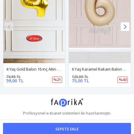
4 Yaş Gold Balon 16 Inç Altın Rakam Balon
6 Yaş Karamel Rakam Balon 34 Inç Kum Beji Yaş Balonu
74,90 TL
125,00 TL
%21
%40
59,00 TL
75,00 TL
Profesyonel
e-ticaret
sistemleri ile hazırlanmıştır.
SEPETE EKLE