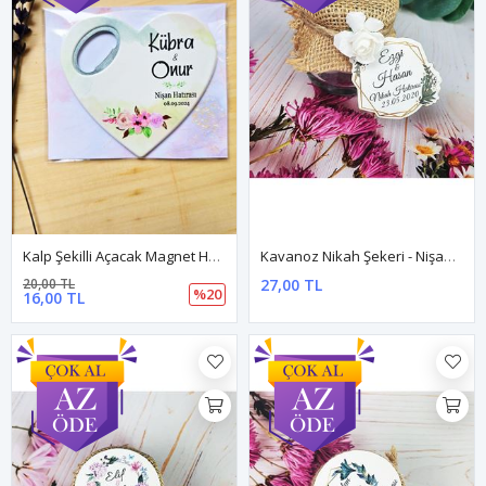
Kalp Şekilli Açacak Magnet Hediyelik
Kavanoz Nikah Şekeri - Nişan Hediyesi Dnkv004
20,00 TL
27,00 TL
%20
16,00 TL