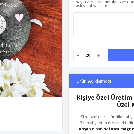
onayınız için tasarımcılar size dö
baskıya alınacaktır.
-
+
Ürün Açıklaması
Kişiye Özel Üretim
Özel 
Size özel olarak üretilen ahş
3mm ahşaptan üretilmektedir.
Ahşap nişan hatırası magn