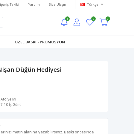
ipariş Takibi
Yardım
Bize Ulaşın
Türkçe
1
0
0
ÖZEL BASKI - PROMOSYON
Nişan Düğün Hediyesi
Atölye Mi
7-10 İş Günü
r
erinizi metin alanına yazabilirsiniz. Baskı öncesinde