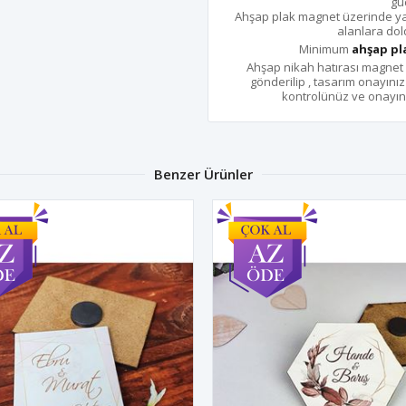
gü
Ahşap plak magnet üzerinde yazma
alanlara dold
Minimum
ahşap pl
Ahşap nikah hatırası magnet 
gönderilip , tasarım onayını
kontrolünüz ve onayını
Benzer Ürünler