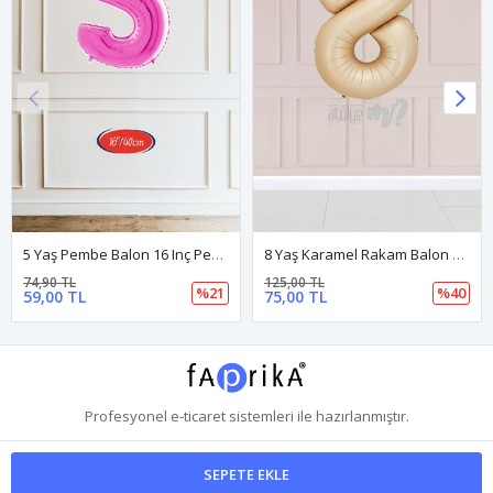
5 Yaş Pembe Balon 16 Inç Pembe Rakam Balon
8 Yaş Karamel Rakam Balon 34 Inç Kum Beji Yaş Balonu
74,90 TL
125,00 TL
%21
%40
59,00 TL
75,00 TL
Profesyonel
e-ticaret
sistemleri ile hazırlanmıştır.
SEPETE EKLE