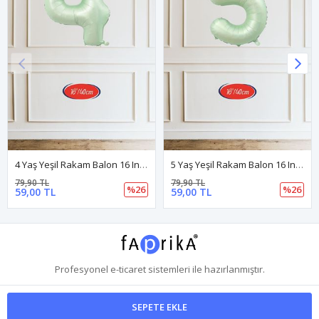
4 Yaş Yeşil Rakam Balon 16 Inç 40cm
5 Yaş Yeşil Rakam Balon 16 Inç 40cm
79,90 TL
79,90 TL
%26
%26
59,00 TL
59,00 TL
Profesyonel
e-ticaret
sistemleri ile hazırlanmıştır.
SEPETE EKLE