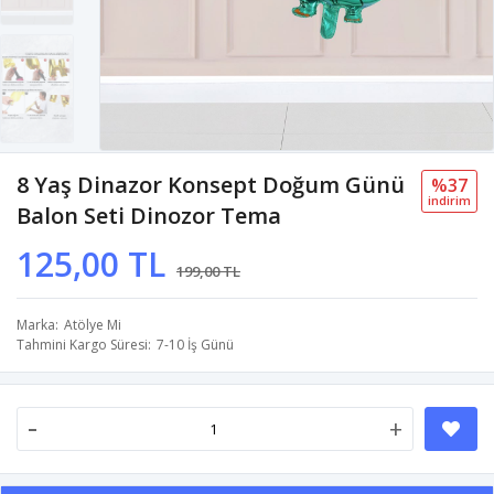
8 Yaş Dinazor Konsept Doğum Günü
%37
i̇ndi̇ri̇m
Balon Seti Dinozor Tema
125,00 TL
199,00 TL
Marka
Atölye Mi
Tahmini Kargo Süresi
7-10 İş Günü
-
+