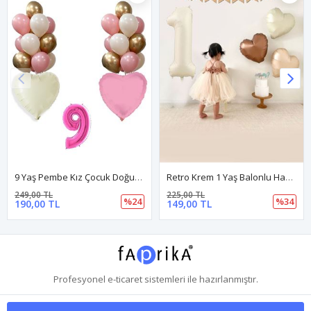
9 Yaş Pembe Kız Çocuk Doğum Günü Konsepti 16inç Pembe Rakam Happy Birthday Bannerlı Set
Retro Krem 1 Yaş Balonlu Happy Birthday Kraft Bannerlı 3 Retro Kalp Balonlu Balon Seti
249,00 TL
225,00 TL
%24
%34
190,00 TL
149,00 TL
Profesyonel
e-ticaret
sistemleri ile hazırlanmıştır.