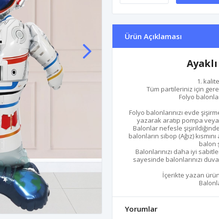
Ürün Açıklaması
Ayaklı
1. kali
Tüm partileriniz için gere
Folyo balonlar
Folyo balonlarınızı evde şişir
yazarak aratıp pompa veya pi
Balonlar nefesle şişirildiğin
balonların sibop (Ağız) kısmını
balon ş
Balonlarınızı daha iyi sabitle
sayesinde balonlarınızı duvar
İçerikte yazan ürün
Balonla
Yorumlar