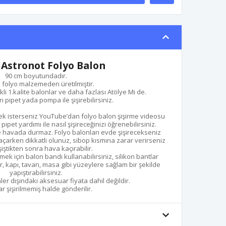
 Astronot Folyo Balon
90 cm boyutundadır.
te folyo malzemeden üretilmiştir.
kli 1.kalite balonlar ve daha fazlası Atölye Mi de.
ı pipet yada pompa ile şişirebilirsiniz.
mek isterseniz YouTube’dan folyo balon şişirme videosu
pet yardımı ile nasıl şişireceğinizi öğrenebilirsiniz.
de havada durmaz. Folyo balonları evde şişirecekseniz
 açarken dikkatli olunuz, sibop kısmına zarar verirseniz
iştikten sonra hava kaçırabilir.
mek için balon bandı kullanabilirsiniz, silikon bantlar
, kapı, tavan, masa gibi yüzeylere sağlam bir şekilde
yapıştırabilirsiniz.
ler dışındaki aksesuar fiyata dahil değildir.
r şişirilmemiş halde gönderilir.