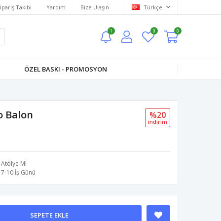
ipariş Takibi
Yardım
Bize Ulaşın
Türkçe
1
0
0
ÖZEL BASKI - PROMOSYON
o Balon
%20
i̇ndi̇ri̇m
Atölye Mi
7-10 İş Günü
SEPETE EKLE