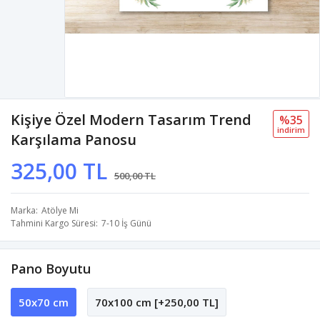
Kişiye Özel Modern Tasarım Trend
%35
i̇ndi̇ri̇m
Karşılama Panosu
325,00 TL
500,00 TL
Marka
Atölye Mi
Tahmini Kargo Süresi
7-10 İş Günü
Pano Boyutu
50x70 cm
70x100 cm [+250,00 TL]