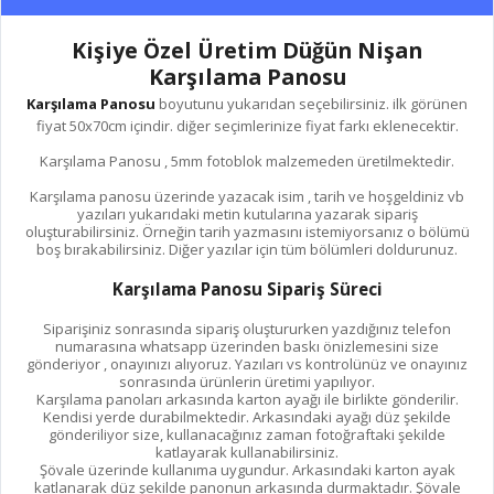
Kişiye Özel Üretim Düğün Nişan
Karşılama Panosu
Karşılama Panosu
boyutunu yukarıdan seçebilirsiniz. ilk görünen
fiyat 50x70cm içindir. diğer seçimlerinize fiyat farkı eklenecektir.
Karşılama Panosu , 5mm fotoblok malzemeden üretilmektedir.
Karşılama panosu üzerinde yazacak isim , tarih ve hoşgeldiniz vb
yazıları yukarıdaki metin kutularına yazarak sipariş
oluşturabilirsiniz. Örneğin tarih yazmasını istemiyorsanız o bölümü
boş bırakabilirsiniz. Diğer yazılar için tüm bölümleri doldurunuz.
Karşılama Panosu Sipariş Süreci
Siparişiniz sonrasında sipariş oluştururken yazdığınız telefon
numarasına whatsapp üzerinden baskı önizlemesini size
gönderiyor , onayınızı alıyoruz. Yazıları vs kontrolünüz ve onayınız
sonrasında ürünlerin üretimi yapılıyor.
Karşılama panoları arkasında karton ayağı ile birlikte gönderilir.
Kendisi yerde durabilmektedir. Arkasındaki ayağı düz şekilde
gönderiliyor size, kullanacağınız zaman fotoğraftaki şekilde
katlayarak kullanabilirsiniz.
Şövale üzerinde kullanıma uygundur. Arkasındaki karton ayak
katlanarak düz şekilde panonun arkasında durmaktadır. Şövale