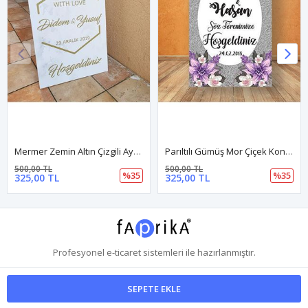
Mermer Zemin Altın Çizgili Ayaklı Karşılama Panosu
Parıltılı Gümüş Mor Çiçek Konsept Karşılama Panosu
500,00 TL
500,00 TL
%35
%35
325,00 TL
325,00 TL
Profesyonel
e-ticaret
sistemleri ile hazırlanmıştır.
SEPETE EKLE