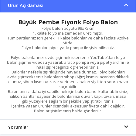
Ürün Açıklaması
Büyük Pembe Fiyonk Folyo Balon
Folyo balon boyutu 98x75 cm
1. kalite folyo malzemeden üretilmiştir.
Tüm partileriniz için gerekli 1.kalite balonlar ve daha fazlası Atölye
Mi de.
Folyo balonları pipet yada pompa ile şişirebilirsiniz.
Folyo balonlarınızı evde şişirmek isterseniz YouTube’dan folyo
balon şişirme videosu yazarak aratıp pompa veya pipet yardımı ile
nasıl şişireceğinizi öğrenebilirsiniz.
Balonlar nefesle şişirildiğinde havada durmaz. Folyo balonları
evde şişirecekseniz balonların sibop (Ağız) kısmını açarken dikkatli
olunuz, sibop kısmına zarar verirseniz balon şiştikten sonra hava
kaçırabilir.
Balonlarınızı daha iyi sabitlemek için balon bandı kullanabilirsiniz,
silikon bantlar sayesinde balonlarınızı duvar, kapı, tavan, masa
gibi yüzeylere sağlam bir şekilde yapıştırabilirsiniz.
İçerikte yazan ürünler dışındaki aksesuar fiyata dahil değildir.
Balonlar şişirilmemiş halde gönderilir.
Yorumlar