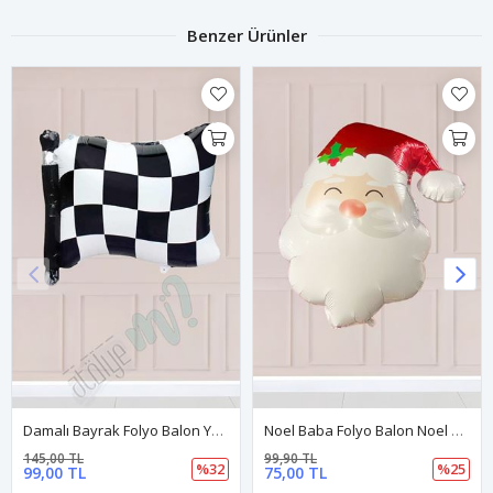
Benzer Ürünler
Damalı Bayrak Folyo Balon Yarış Tema Doğum Günü Balonu
Noel Baba Folyo Balon Noel Baba Kafası Şeklinde Balon 45 Cm Yılbaşı Balonu
145,00 TL
99,90 TL
%32
%25
99,00 TL
75,00 TL