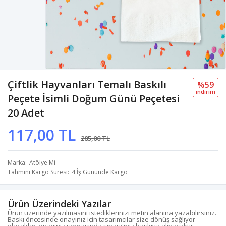
Çiftlik Hayvanları Temalı Baskılı
%59
i̇ndi̇ri̇m
Peçete İsimli Doğum Günü Peçetesi
20 Adet
117,00 TL
285,00 TL
Marka
Atölye Mi
Tahmini Kargo Süresi
4 İş Gününde Kargo
Ürün Üzerindeki Yazılar
Ürün üzerinde yazılmasını istediklerinizi metin alanına yazabilirsiniz.
Baskı öncesinde onayınız için tasarımcılar size dönüş sağlıyor
olacaklar, onayınız sonrasında siparişiniz baskıya alınacaktır.