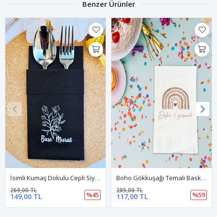
Benzer Ürünler
İsimli Kumaş Dokulu Cepli Siyah Peçete Söz Nişan Peçetesi 12li
Boho Gökkuşağı Temalı Baskılı Peçete İsimli Doğum Günü Peçetesi 20 Adet
269,00 TL
285,00 TL
%45
%59
149,00 TL
117,00 TL