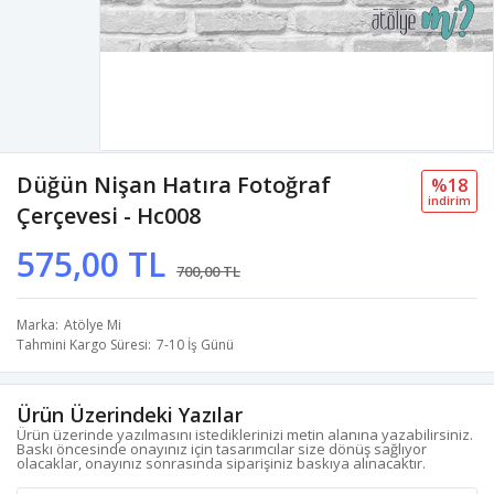
Düğün Nişan Hatıra Fotoğraf
%18
i̇ndi̇ri̇m
Çerçevesi - Hc008
575,00 TL
700,00 TL
Marka
Atölye Mi
Tahmini Kargo Süresi
7-10 İş Günü
Ürün Üzerindeki Yazılar
Ürün üzerinde yazılmasını istediklerinizi metin alanına yazabilirsiniz.
Baskı öncesinde onayınız için tasarımcılar size dönüş sağlıyor
olacaklar, onayınız sonrasında siparişiniz baskıya alınacaktır.