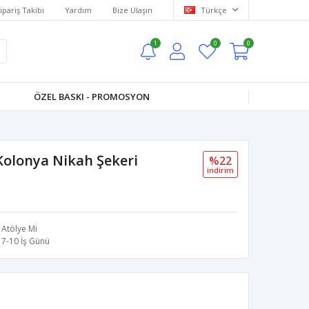
ipariş Takibi
Yardım
Bize Ulaşın
Türkçe
1
0
0
ÖZEL BASKI - PROMOSYON
Kolonya Nikah Şekeri
%22
i̇ndi̇ri̇m
Atölye Mi
7-10 İş Günü