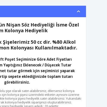
ün Nişan Söz Hediyeliği İsme Özel
m Kolonya Hediyelik
 Şişelerimiz 50 cc dir. %80 Alkol
Limon Kolonyası Kullanılmaktadır.
aft Poşet Seçiminize Göre Adet Fiyatları
m Yaptığınız Eklenecek / Düşecek Tutar
et tutar görmek için seçiminizi yaparak
irtip sepete eklediğinizde toplam tutarı
görebilirsiniz.
lu şişe olarak satın alabilirsiniz, dilerseniz kolonya
için kolonya şişesi üzerindeki etiketin aynısını üzerine
likte kolonya şişesi hediyelik satın alabilirsiniz. Yukarıdaki
k kolonya hediyelik siparişinizi oluşturabilirsiniz.
işesi hediyelik sipariş adedi : 20 adettir.