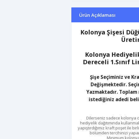
Ürün Açıklaması
Kolonya Şişesi Düğ
Üreti
Kolonya Hediyelik
Dereceli 1.Sınıf 
Şişe Seçiminiz ve Kr
Değişmektedir. Seçi
Yazmaktadır. Toplam n
istediğiniz adedi bel
Dilerseniz sadece kolonya do
hediyelik dağıtımında kullanmak 
yapıştırdığımız kraft poşet ile bir
bölümden tercihinizi yapara
Minimum kolonya ş