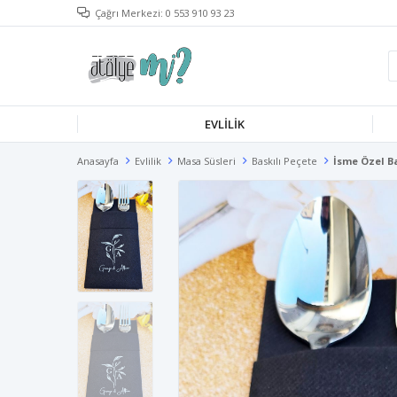
Çağrı Merkezi: 0 553 910 93 23
EVLILIK
Anasayfa
Evlilik
Masa Süsleri
Baskılı Peçete
İsme Özel B