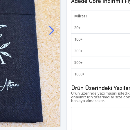
Adede Göre İndirimli Fi
Miktar
20
+
100
+
200
+
500
+
1000
+
Ürün Üzerindeki Yazıla
Ürün üzerinde yazılmasını istedikl
onayınız için tasarımcılar size dö
baskıya alınacaktır.