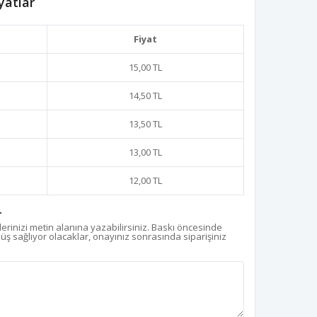
yatlar
Fiyat
15,00 TL
14,50 TL
13,50 TL
13,00 TL
12,00 TL
r
erinizi metin alanına yazabilirsiniz. Baskı öncesinde
nüş sağlıyor olacaklar, onayınız sonrasında siparişiniz