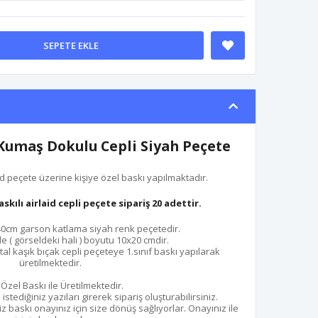
SEPETE EKLE
 Kumaş Dokulu Cepli Siyah Peçete
d peçete üzerine kişiye özel baskı yapılmaktadır.
ılı airlaid cepli peçete sipariş 20 adettir.
0x40cm garson katlama siyah renk peçetedir.
e ( görseldeki hali ) boyutu 10x20 cmdir.
al kaşık bıçak cepli peçeteye 1.sınıf baskı yapılarak
üretilmektedir.
Özel Baskı ile Üretilmektedir.
stediğiniz yazıları girerek sipariş oluşturabilirsiniz.
 baskı onayınız için size dönüş sağlıyorlar. Onayınız ile