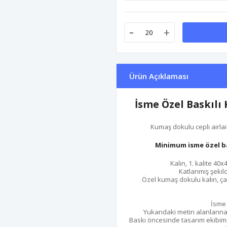
-
+
Ürün Açıklaması
İsme Özel Baskılı
Kumaş dokulu cepli airlai
Minimum isme özel bask
Kalın, 1. kalite 4
Katlanmış şekild
Özel kumaş dokulu kalın, çat
İsme 
Yukarıdaki metin alanlarına i
Baskı öncesinde tasarım ekibimiz