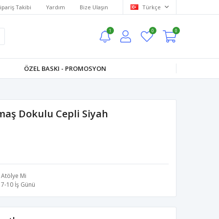
ipariş Takibi
Yardım
Bize Ulaşın
Türkçe
1
0
0
ÖZEL BASKI - PROMOSYON
maş Dokulu Cepli Siyah
Atölye Mi
7-10 İş Günü