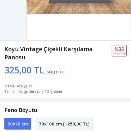
Koyu Vintage Çiçekli Karşılama
%35
i̇ndi̇ri̇m
Panosu
325,00 TL
500,00 TL
Marka
Atölye Mi
Tahmini Kargo Süresi
7-10 İş Günü
Pano Boyutu
50x70 cm
70x100 cm [+250,00 TL]