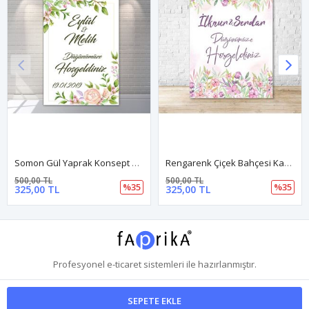
Somon Gül Yaprak Konsept Karşılama Panosu
Rengarenk Çiçek Bahçesi Karşılama Panosu
500,00 TL
500,00 TL
%35
%35
325,00 TL
325,00 TL
Profesyonel
e-ticaret
sistemleri ile hazırlanmıştır.
SEPETE EKLE