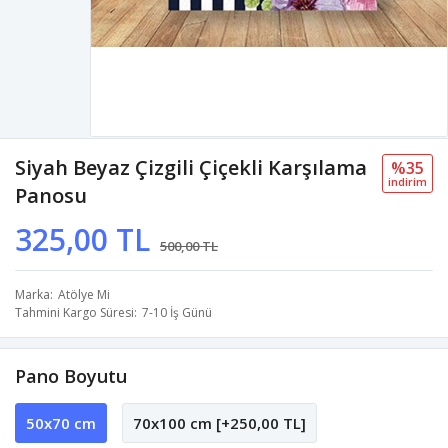
Siyah Beyaz Çizgili Çiçekli Karşılama
%35
i̇ndi̇ri̇m
Panosu
325,00 TL
500,00 TL
Marka
Atölye Mi
Tahmini Kargo Süresi
7-10 İş Günü
Pano Boyutu
50x70 cm
70x100 cm [+250,00 TL]