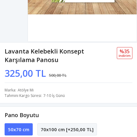
Lavanta Kelebekli Konsept
%35
i̇ndi̇ri̇m
Karşılama Panosu
325,00 TL
500,00 TL
Marka
Atölye Mi
Tahmini Kargo Süresi
7-10 İş Günü
Pano Boyutu
50x70 cm
70x100 cm [+250,00 TL]