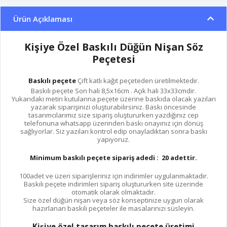
Ürün Açıklaması
Kişiye Özel Baskılı Düğün Nişan Söz
Peçetesi
Baskılı peçete
Çift katlı kağıt peçeteden üretilmektedir.
Baskılı peçete Son hali 8,5x16cm . Açık hali 33x33cmdir.
Yukarıdaki metin kutularına peçete üzerine baskıda olacak yazıları
yazarak siparişinizi oluşturabilirsiniz. Baskı öncesinde
tasarımcılarımız size sipariş oluştururken yazdığınız cep
telefonuna whatsapp üzerinden baskı onayınız için dönüş
sağlıyorlar. Siz yazıları kontrol edip onayladıktan sonra baskı
yapıyoruz.
Minimum baskılı peçete sipariş adedi : 20 adettir.
100adet ve üzeri siparişleriniz için indirimler uygulanmaktadır.
Baskılı peçete indirimleri sipariş oluştururken site üzerinde
otomatik olarak olmaktadır.
Size özel düğün nişan veya söz konseptinize uygun olarak
hazırlanan baskılı peçeteler ile masalarınızı süsleyin.
Kişiye özel tasarım baskılı peçete üretimi