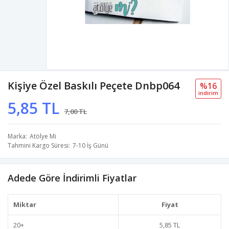
Kişiye Özel Baskılı Peçete Dnbp064
%16
i̇ndi̇ri̇m
5,85 TL
7,00 TL
Marka
Atölye Mi
Tahmini Kargo Süresi
7-10 İş Günü
Adede Göre İndirimli Fiyatlar
Miktar
Fiyat
20
+
5,85 TL