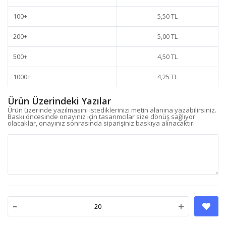
100
+
5,50 TL
200
+
5,00 TL
500
+
4,50 TL
1000
+
4,25 TL
Ürün Üzerindeki Yazılar
Ürün üzerinde yazılmasını istediklerinizi metin alanına yazabilirsiniz.
Baskı öncesinde onayınız için tasarımcılar size dönüş sağlıyor
olacaklar, onayınız sonrasında siparişiniz baskıya alınacaktır.
-
+