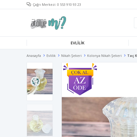
Çağrı Merkezi: 0 553 910 93 23
EVLILIK
Anasayfa
Evlilik
Nikah Şekeri
Kolonya Nikah Şekeri
Taç K