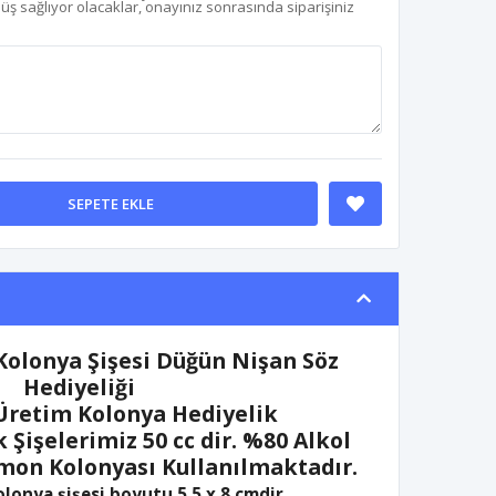
nüş sağlıyor olacaklar, onayınız sonrasında siparişiniz
SEPETE EKLE
olonya Şişesi Düğün Nişan Söz
Hediyeliği
Üretim Kolonya Hediyelik
 Şişelerimiz 50 cc dir. %80 Alkol
Limon Kolonyası Kullanılmaktadır.
olonya şişesi boyutu 5,5 x 8 cmdir.