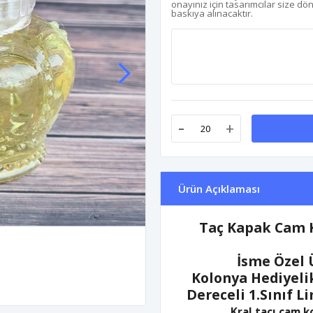
onayınız için tasarımcılar size dö
baskıya alınacaktır.
-
+
Ürün Açıklaması
Taç Kapak Cam K
İsme Özel 
Kolonya Hediyelik
Dereceli 1.Sınıf 
Kral tacı cam k