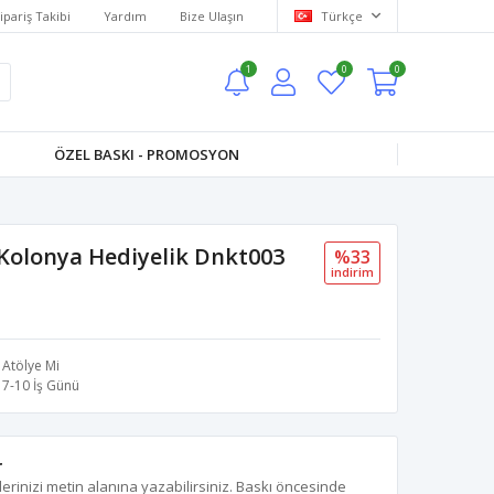
ipariş Takibi
Yardım
Bize Ulaşın
Türkçe
1
0
0
ÖZEL BASKI - PROMOSYON
Kolonya Hediyelik Dnkt003
%33
i̇ndi̇ri̇m
Atölye Mi
7-10 İş Günü
r
erinizi metin alanına yazabilirsiniz. Baskı öncesinde