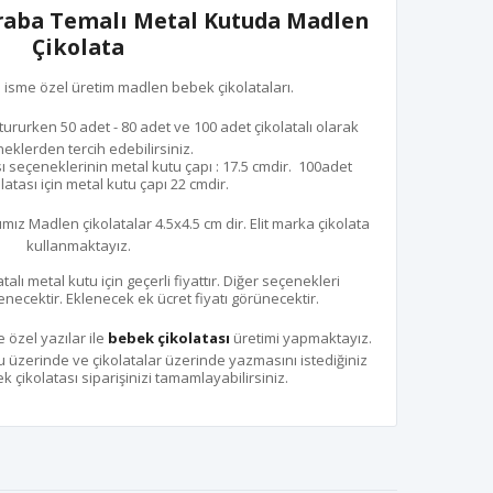
Araba Temalı Metal Kutuda Madlen
Çikolata
e isme özel üretim madlen bebek çikolataları.
tururken 50 adet - 80 adet ve 100 adet çikolatalı olarak
eklerden tercih edebilirsiniz.
ı seçeneklerinin metal kutu çapı : 17.5 cmdir. 100adet
atası için metal kutu çapı 22 cmdir.
ımız Madlen çikolatalar 4.5x4.5 cm dir. Elit marka çikolata
kullanmaktayız.
talı metal kutu için geçerli fiyattır. Diğer seçenekleri
enecektir. Eklenecek ek ücret fiyatı görünecektir.
 özel yazılar ile
bebek çikolatası
üretimi yapmaktayız.
üzerinde ve çikolatalar üzerinde yazmasını istediğiniz
 çikolatası siparişinizi tamamlayabilirsiniz.