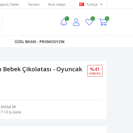
ipariş Takibi
Yardım
Bize Ulaşın
Türkçe
1
0
0
ÖZEL BASKI - PROMOSYON
 Bebek Çikolatası - Oyuncak
%41
i̇ndi̇ri̇m
Atölye Mi
7-10 İş Günü