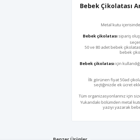
Bebek Çikolatası 
Metal kutu içerisind
Bebek çikolatası
sipariş oluş
seçen
50 ve 80 adet bebek çikolatas
bebek çikol
Bebek çikolatası
için kullandığ
İlk görünen fiyat 50ad çikola
seçtiğinizde ek ücret ekl
Tüm organizasyonlarınız için size
Yukarıdaki bölümden metal kutu 
yazıyı yazarak bebek
Benzer Ürünler