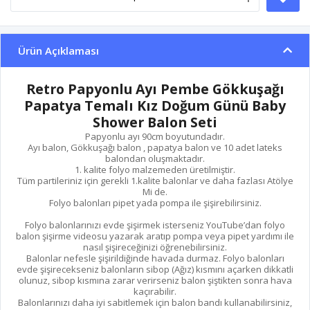
Ürün Açıklaması
Retro Papyonlu Ayı Pembe Gökkuşağı
Papatya Temalı Kız Doğum Günü Baby
Shower Balon Seti
Papyonlu ayı 90cm boyutundadır.
Ayı balon, Gökkuşağı balon , papatya balon ve 10 adet lateks
balondan oluşmaktadır.
1. kalite folyo malzemeden üretilmiştir.
Tüm partileriniz için gerekli 1.kalite balonlar ve daha fazlası Atölye
Mi de.
Folyo balonları pipet yada pompa ile şişirebilirsiniz.
Folyo balonlarınızı evde şişirmek isterseniz YouTube’dan folyo
balon şişirme videosu yazarak aratıp pompa veya pipet yardımı ile
nasıl şişireceğinizi öğrenebilirsiniz.
Balonlar nefesle şişirildiğinde havada durmaz. Folyo balonları
evde şişirecekseniz balonların sibop (Ağız) kısmını açarken dikkatli
olunuz, sibop kısmına zarar verirseniz balon şiştikten sonra hava
kaçırabilir.
Balonlarınızı daha iyi sabitlemek için balon bandı kullanabilirsiniz,