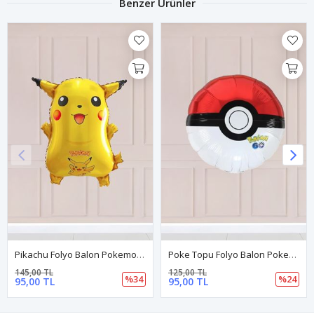
Benzer Ürünler
Pikachu Folyo Balon Pokemon Balonları
Poke Topu Folyo Balon Pokemon Topu Balon Pokemon Tema Doğum Günü Balonları
145,00 TL
125,00 TL
%34
%24
95,00 TL
95,00 TL