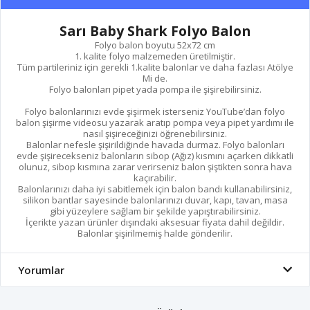
Sarı Baby Shark Folyo Balon
Folyo balon boyutu 52x72 cm
1. kalite folyo malzemeden üretilmiştir.
Tüm partileriniz için gerekli 1.kalite balonlar ve daha fazlası Atölye
Mi de.
Folyo balonları pipet yada pompa ile şişirebilirsiniz.
Folyo balonlarınızı evde şişirmek isterseniz YouTube’dan folyo
balon şişirme videosu yazarak aratıp pompa veya pipet yardımı ile
nasıl şişireceğinizi öğrenebilirsiniz.
Balonlar nefesle şişirildiğinde havada durmaz. Folyo balonları
evde şişirecekseniz balonların sibop (Ağız) kısmını açarken dikkatli
olunuz, sibop kısmına zarar verirseniz balon şiştikten sonra hava
kaçırabilir.
Balonlarınızı daha iyi sabitlemek için balon bandı kullanabilirsiniz,
silikon bantlar sayesinde balonlarınızı duvar, kapı, tavan, masa
gibi yüzeylere sağlam bir şekilde yapıştırabilirsiniz.
İçerikte yazan ürünler dışındaki aksesuar fiyata dahil değildir.
Balonlar şişirilmemiş halde gönderilir.
Yorumlar