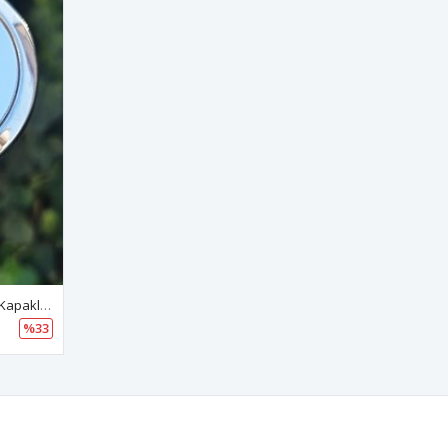
İsme Özel Gümüş Makyaj Aynası Kapaklı Metal Cep Aynası
%33