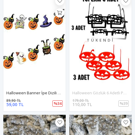
TÜKENDI
Halloween Banner İpe Dizili Kartlar Cadılar Bayramı Süslemesi Flama
Halloween Gözlük 6 Adetli Paket Siyah Örümcekli Ve Turuncu Balkabağı Plastik Gözlük 6 Lı Paket
89,90 TL
179,00 TL
%34
%39
59,00 TL
110,00 TL