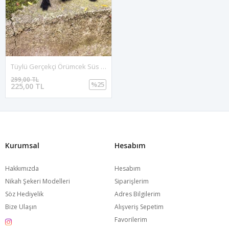
Tüylü Gerçekçi Örümcek Süs Halloween Süsleri Siyah Beyaz Örümcek Büyük Boy
299,00 TL
%25
225,00 TL
Kurumsal
Hesabım
Hakkımızda
Hesabım
Nikah Şekeri Modelleri
Siparişlerim
Söz Hediyelik
Adres Bilgilerim
Bize Ulaşın
Alışveriş Sepetim
Favorilerim