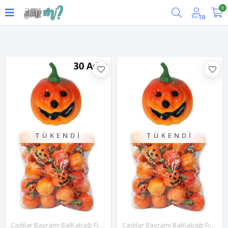
0
Filtrele
TR
TÜKENDI
TÜKENDI
Cadılar Bayramı BalKabağı Figür Süs 7cm - 30 ADET
Cadılar Bayramı BalKabağı Figür Süs 7cm - 5 ADET