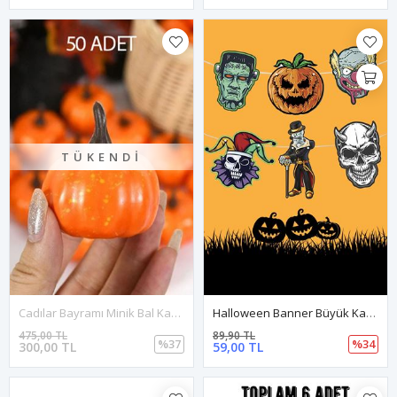
TÜKENDI
Cadılar Bayramı Minik Bal Kabağı Figür Süs 5cm - 50 ADET
Halloween Banner Büyük Karakter Kartlı Cadılar Bayramı Süsleri Flama
475,00 TL
89,90 TL
%37
%34
300,00 TL
59,00 TL