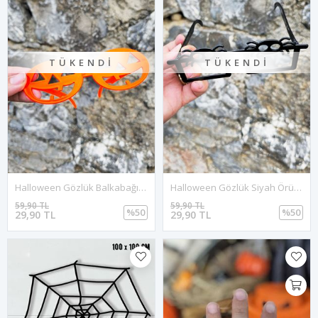
TÜKENDI
TÜKENDI
Halloween Gözlük Balkabağı Kesimli Turuncu Gözlük Plastik Cadılar Bayramı Gözlüğü
Halloween Gözlük Siyah Örümcekli Gözlük Plastik Cadılar Bayramı Gözlüğü
59,90 TL
59,90 TL
%50
%50
29,90 TL
29,90 TL