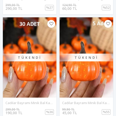
399,00 TL
124,90 TL
%27
%52
290,00 TL
60,00 TL
TÜKENDI
TÜKENDI
Cadılar Bayramı Minik Bal Kabağı Figür Süs 5cm - 30 ADET
Cadılar Bayramı Minik Bal Kabağı Figür Süs 5cm - 5 ADET
299,00 TL
99,90 TL
%36
%55
190,00 TL
45,00 TL