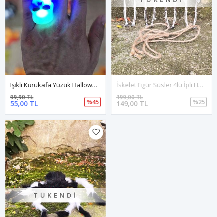
Işıklı Kurukafa Yüzük Halloween Parti Aksesuarları Cadılar Bayramı Yüzüğü
İskelet Figür Süsler 4lü İpli Halloween Süsü İskeletler
99,90 TL
199,00 TL
%45
%25
55,00 TL
149,00 TL
TÜKENDI