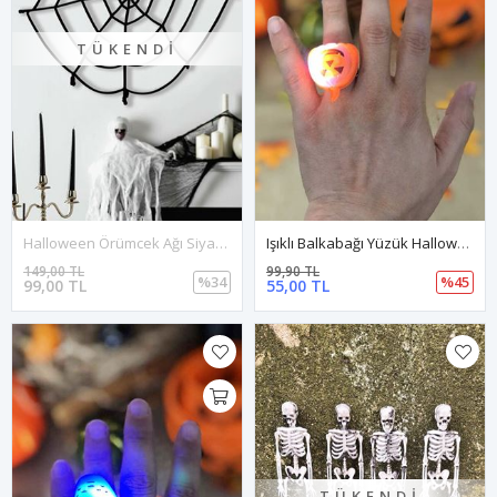
TÜKENDI
Halloween Örümcek Ağı Siyah 1x1 Metre Cadılar Bayramı Süsleri
Işıklı Balkabağı Yüzük Halloween Parti Aksesuarları Cadılar Bayramı Yüzüğü
149,00 TL
99,90 TL
%34
%45
99,00 TL
55,00 TL
TÜKENDI