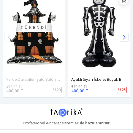
TÜKENDI
Yerde Durabilen Şato Balon Büyük Boy Halloween Balonu Cadılar Bayramı Balonu
Ayaklı Siyah İskelet Büyük Boy Halloween Balonu İskelet Cadılar Bayramı Balonu
499,00 TL
530,00 TL
%20
%25
400,00 TL
400,00 TL
Profesyonel
e-ticaret
sistemleri ile hazırlanmıştır.