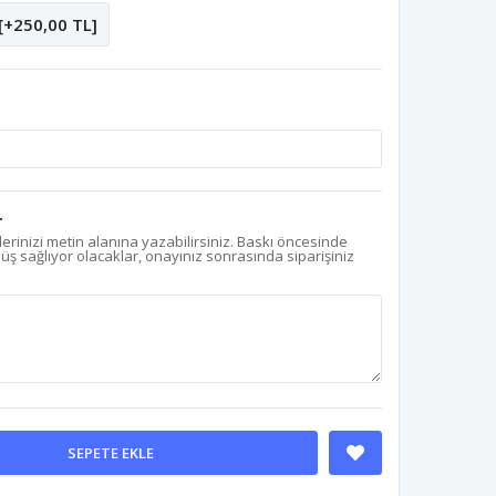
[+250,00 TL]
r
erinizi metin alanına yazabilirsiniz. Baskı öncesinde
nüş sağlıyor olacaklar, onayınız sonrasında siparişiniz
SEPETE EKLE