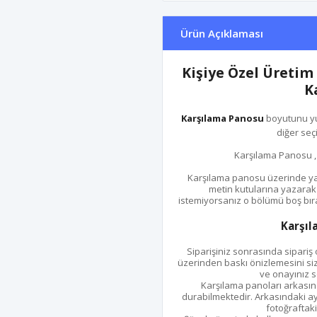
Ürün Açıklaması
Kişiye Özel Üretim
K
Karşılama Panosu
boyutunu yuk
diğer seçi
Karşılama Panosu ,
Karşılama panosu üzerinde yaza
metin kutularına yazarak 
istemiyorsanız o bölümü boş bırak
Karşıl
Siparişiniz sonrasında sipari
üzerinden baskı önizlemesini size
ve onayınız s
Karşılama panoları arkasınd
durabilmektedir. Arkasındaki ay
fotoğraftaki