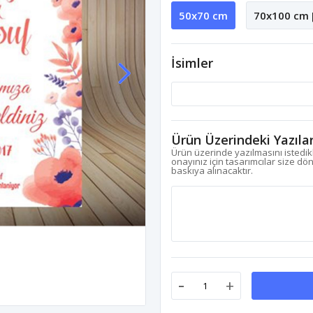
50x70 cm
70x100 cm 
İsimler
Ürün Üzerindeki Yazıla
Ürün üzerinde yazılmasını istedikl
onayınız için tasarımcılar size dö
baskıya alınacaktır.
-
+