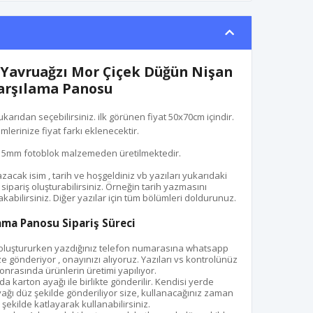
 Yavruağzı Mor Çiçek Düğün Nişan
arşılama Panosu
arıdan seçebilirsiniz. ilk görünen fiyat 50x70cm içindir.
mlerinize fiyat farkı eklenecektir.
 5mm fotoblok malzemeden üretilmektedir.
cak isim , tarih ve hoşgeldiniz vb yazıları yukarıdaki
sipariş oluşturabilirsiniz. Örneğin tarih yazmasını
abilirsiniz. Diğer yazılar için tüm bölümleri doldurunuz.
ama Panosu Sipariş Süreci
ş oluştururken yazdığınız telefon numarasına whatsapp
 gönderiyor , onayınızı alıyoruz. Yazıları vs kontrolünüz
onrasında ürünlerin üretimi yapılıyor.
a karton ayağı ile birlikte gönderilir. Kendisi yerde
ağı düz şekilde gönderiliyor size, kullanacağınız zaman
 şekilde katlayarak kullanabilirsiniz.