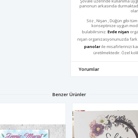
Şövale üzerinde kullanıma uyg
panonun arkasında durmaktadır
olar
Söz , Nişan , Düğün gibi tüm
konseptinize uygun mode
bulabilirsiniz.
Evde nişan
orga
nişan organizasyonunuzda fark ya
panolar
ile misafirlerinizi k
üretilmektedir. Özel koli
Yorumlar
Benzer Ürünler