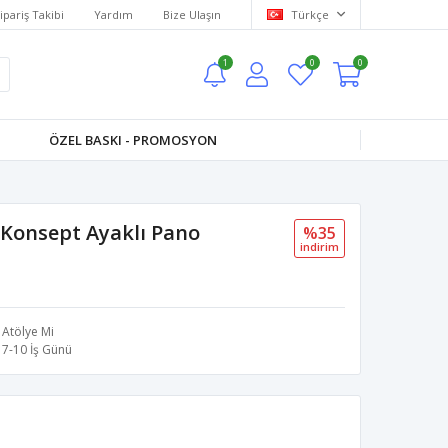
ipariş Takibi
Yardım
Bize Ulaşın
Türkçe
1
0
0
ÖZEL BASKI - PROMOSYON
 Konsept Ayaklı Pano
%35
i̇ndi̇ri̇m
Atölye Mi
7-10 İş Günü