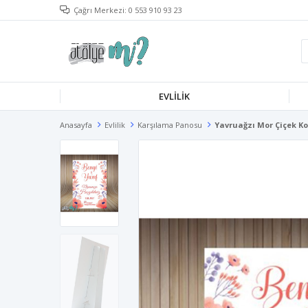
Çağrı Merkezi: 0 553 910 93 23
EVLILIK
Anasayfa
Evlilik
Karşılama Panosu
Yavruağzı Mor Çiçek K