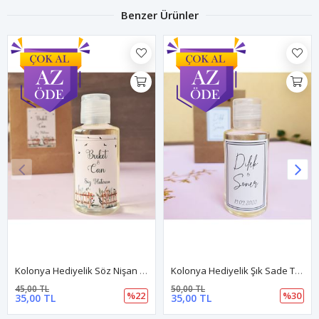
Benzer Ürünler
Kolonya Hediyelik Söz Nişan Nikah Hatırası Dnkl025
Kolonya Hediyelik Şık Sade Tasarım Dnkl003
45,00 TL
50,00 TL
%22
%30
35,00 TL
35,00 TL