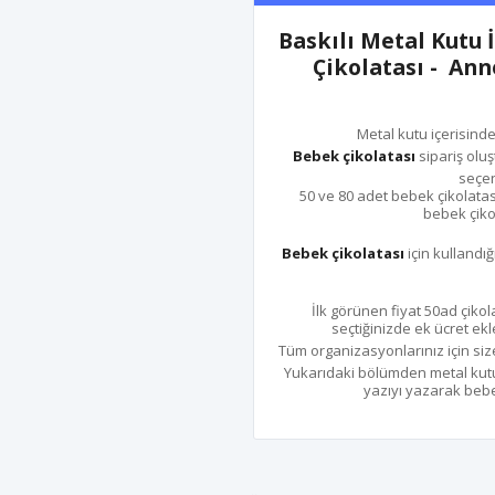
Baskılı Metal Kutu 
Çikolatası - An
Metal kutu içerisind
Bebek çikolatası
sipariş oluş
seçen
50 ve 80 adet bebek çikolatas
bebek çikol
Bebek çikolatası
için kullandığ
İlk görünen fiyat 50ad çikola
seçtiğinizde ek ücret ekl
Tüm organizasyonlarınız için size
Yukarıdaki bölümden metal kutu 
yazıyı yazarak bebek