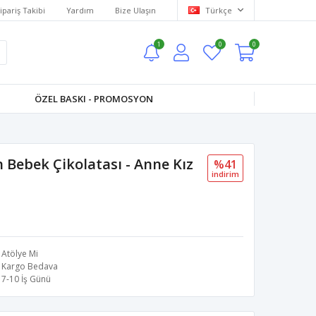
ipariş Takibi
Yardım
Bize Ulaşın
Türkçe
1
0
0
ÖZEL BASKI - PROMOSYON
Bebek Çikolatası - Anne Kız
%41
i̇ndi̇ri̇m
Atölye Mi
Kargo Bedava
7-10 İş Günü