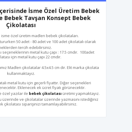
İçerisinde İsme Özel Üretim Bebek
ne Bebek Tavşan Konsept Bebek
Çikolatası
e isme özel üretim madlen bebek çikolataları.
tururken 50 adet - 80 adet ve 100 adet çikolatalı olarak
eklerden tercih edebilirsiniz.
ı seçeneklerinin metal kutu çapı : 17.5 cmdir. 100adet
atası için metal kutu çapı 22 cmdir.
ımız Madlen çikolatalar 4.5x4.5 cm dir. Elit marka çikolata
kullanmaktayız.
talı metal kutu için geçerli fiyattır. Diğer seçenekleri
enecektir. Eklenecek ek ücret fiyatı görünecektir.
 özel yazılar ile
bebek çikolatası
üretimi yapmaktayız.
üzerinde ve çikolatalar üzerinde yazmasını istediğiniz
 çikolatası siparişinizi tamamlayabilirsiniz.