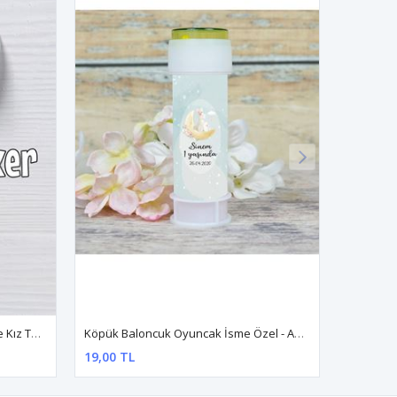
İsme Özel Etiket 6cm 24 Adet Anne Kız Tavşan Konsept
Köpük Baloncuk Oyuncak İsme Özel - Anne Kız Tavşan Konsept
19,00 TL