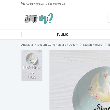
Çağrı Merkezi: 0 553 910 93 23
EVLILIK
Anasayfa
Doğum Günü / Mevlid / Doğum
Tavşan Konsept
İ