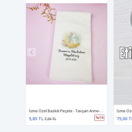
İsme Özel Baskılı Peçete - Tavşan Anne-Kız Konsept
%19
5,85 TL
75,00 T
7,20 TL