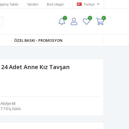
ipariş Takibi
Yardım
Bize Ulaşın
Türkçe
1
0
0
ÖZEL BASKI - PROMOSYON
 24 Adet Anne Kız Tavşan
Atölye Mi
7-10 İş Günü