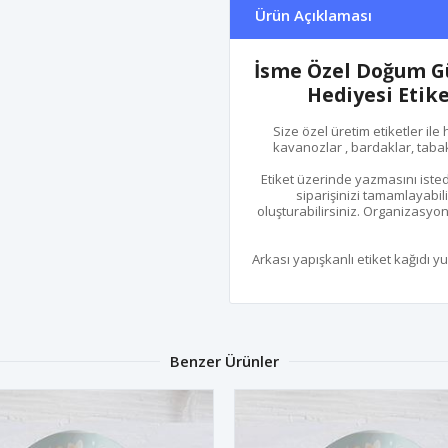
Ürün Açıklaması
İsme Özel Doğum Gün
Hediyesi Etik
Size özel üretim etiketler ile 
kavanozlar , bardaklar, tabakl
Etiket üzerinde yazmasını isted
siparişinizi tamamlayabili
oluşturabilirsiniz. Organizasyon
Arkası yapışkanlı etiket kağıdı y
Benzer Ürünler