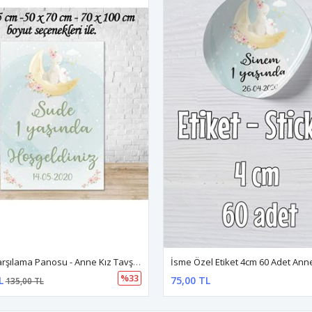
Ayaklı Karşılama Panosu - Anne Kız Tavşan Konsept
%33
L
75,00 TL
135,00 TL