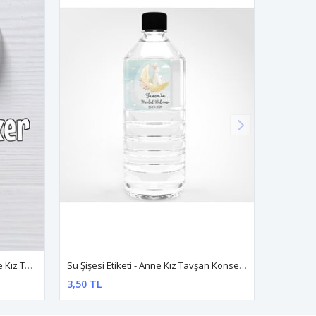
İsme Özel Etiket 4cm 60 Adet Anne Kız Tavşan Konsept
Su Şişesi Etiketi - Anne Kız Tavşan Konsept
3,50 TL