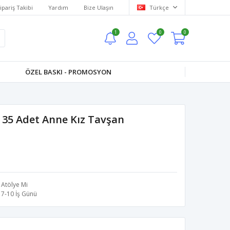
ipariş Takibi
Yardım
Bize Ulaşın
Türkçe
1
0
0
ÖZEL BASKI - PROMOSYON
 35 Adet Anne Kız Tavşan
Atölye Mi
7-10 İş Günü