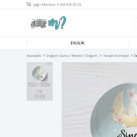
Çağrı Merkezi: 0 553 910 93 23
EVLILIK
Anasayfa
Doğum Günü / Mevlid / Doğum
Tavşan Konsept
İ