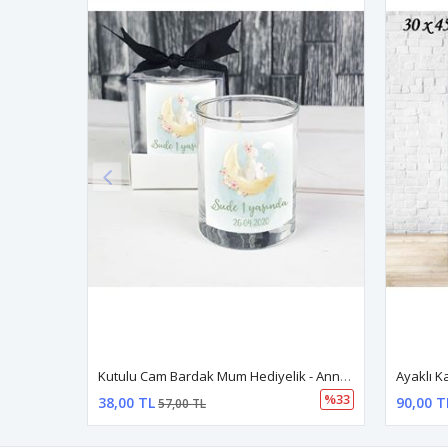
Kutulu Cam Bardak Mum Hediyelik - Anne Kız Tavşan Konsept
%33
38,00 TL
90,00 T
57,00 TL