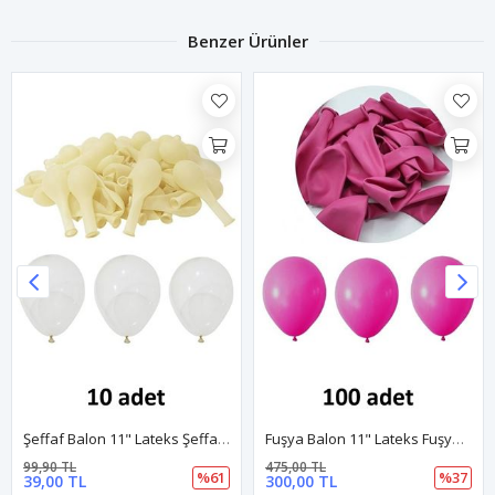
Benzer Ürünler
Şeffaf Balon 11" Lateks Şeffaf Renk Balon 10'lu Paket
Fuşya Balon 11" Lateks Fuşya Renk Balon 100'lu Paket
99,90 TL
475,00 TL
%61
%37
39,00 TL
300,00 TL