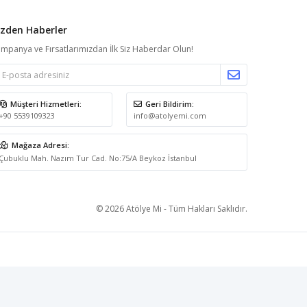
izden Haberler
mpanya ve Fırsatlarımızdan İlk Siz Haberdar Olun!
Müşteri Hizmetleri:
Geri Bildirim:
+90 5539109323
info@atolyemi.com
Mağaza Adresi:
Çubuklu Mah. Nazım Tur Cad. No:75/A Beykoz İstanbul
© 2026 Atölye Mi - Tüm Hakları Saklıdır.