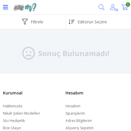
0
TR
Filtrele
Sonuç Bulunamadı!
Kurumsal
Hesabım
Hakkımızda
Hesabım
Nikah Şekeri Modelleri
Siparişlerim
Söz Hediyelik
Adres Bilgilerim
Bize Ulaşın
Alışveriş Sepetim